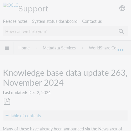
Support
Release notes
System status dashboard
Contact us
Expand/collapse global hierarchy
Home
Metadata Services
WorldShare Collection
Exp
Knowledge base data update 263,
November 2024
Last updated
Dec 2, 2024
Save
as
Table of contents
PDF
New
Many of these have already been announced via the News area of