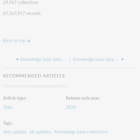
29,967 collections
87,567,917 records
Back to top
Knowledge base data update 264, December 2024
Knowledge base data update 262, October 2024
RECOMMENDED ARTICLES
There are no recommended articles.
Article type
Release note year
Topic
2024
Tags
data update
kb updates
Knowledge base collections