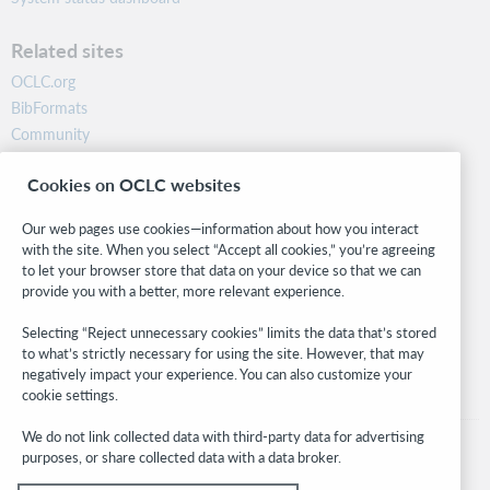
Related sites
OCLC.org
BibFormats
Community
Research
Cookies on OCLC websites
WebJunction
Developer Network
Our web pages use cookies—information about how you interact
with the site. When you select “Accept all cookies,” you’re agreeing
Stay in the know.
to let your browser store that data on your device so that we can
provide you with a better, more relevant experience.
Get the latest product updates, research, events, and much more—
right to your inbox.
Selecting “Reject unnecessary cookies” limits the data that’s stored
to what’s strictly necessary for using the site. However, that may
Subscribe now
negatively impact your experience. You can also customize your
cookie settings.
We do not link collected data with third-party data for advertising
purposes, or share collected data with a data broker.