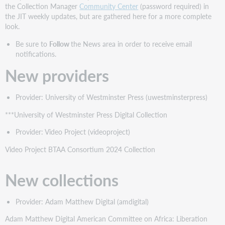
providers
the Collection Manager
Community Center
(password required) in
New
the JIT weekly updates, but are gathered here for a more complete
collections
look.
New
Be sure to
Follow
the News area in order to receive email
frontlist
notifications.
collections
New providers
New
cooperatively
contributed
Provider: University of Westminster Press (uwestminsterpress)
collections
Discontinued
***University of Westminster Press Digital Collection
collections
Provider: Video Project (videoproject)
Statistics
Video Project BTAA Consortium 2024 Collection
New collections
Provider: Adam Matthew Digital (amdigital)
Adam Matthew Digital American Committee on Africa: Liberation