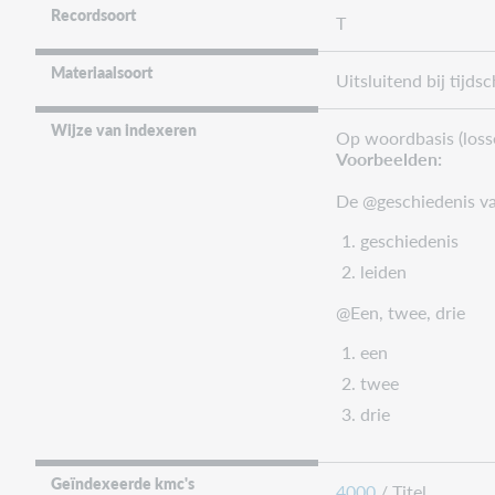
Recordsoort
T
Materiaalsoort
Uitsluitend bij tijdsc
Wijze van indexeren
Op woordbasis (loss
Voorbeelden:
De @geschiedenis va
geschiedenis
leiden
@Een, twee, drie
een
twee
drie
Geïndexeerde kmc's
4000
/ Titel