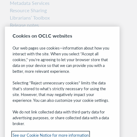
Metadata Services
Resource Sharing
Librarians’ Toolbox
Release notes
System status dashboard
Cookies on OCLC websites
Related sites
Our web pages use cookies—information about how you
interact with the site. When you select “Accept all
OCLC.org
cookies,” you’re agreeing to let your browser store that
BibFormats
data on your device so that we can provide you with a
Community
better, more relevant experience.
Research
Selecting “Reject unnecessary cookies” limits the data
WebJunction
that’s stored to what’s strictly necessary for using the
Developer Network
site. However, that may negatively impact your
experience. You can also customize your cookie settings.
Stay in the know.
We do not link collected data with third-party data for
Get the latest product updates, research,
advertising purposes, or share collected data with a data
broker.
events, and much more—right to your inbox.
See our Cookie Notice for more information