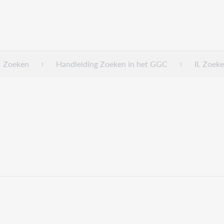
Zoeken
Handleiding Zoeken in het GGC
II. Zoek