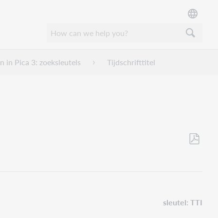
en in Pica 3: zoeksleutels
Tijdschrifttitel
Save
as
PDF
sleutel: TTI