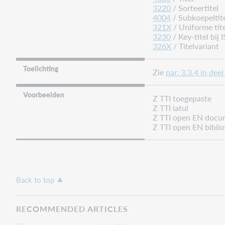
3220
/ Sorteertitel
4004
/ Subkoepeltit
321X
/ Uniforme tite
3230
/ Key-titel bij 
326X
/ Titelvariant
Toelichting
Zie
par. 3.3.4 in dee
Voorbeelden
Z TTI toegepaste
Z TTI iatul
Z TTI open EN docu
Z TTI open EN biblio
Back to top
RECOMMENDED ARTICLES