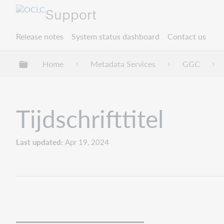
Support
Release notes
System status dashboard
Contact us
Expand/collapse global hierarchy
Home
Metadata Services
GGC
Tijdschrifttitel
Last updated
Apr 19, 2024