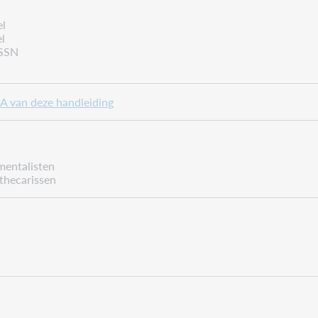
el
l
ISSN
l A van deze handleiding
mentalisten
thecarissen