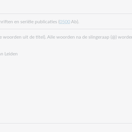
hriften en seriële publicaties (
0500
Ab).
e woorden uit de titel). Alle woorden na de slingeraap (@) wor
n Leiden