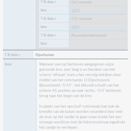
CLC nummer
2055
CTC nummer
2085
Pica productienummer
Opschuiven
Wanneer een op hierboven aangegeven wijze
getoonde kmc zeer lang is en hierdoor van het
scherm 'afloopt', kunt u het vervolg bekijken door
middel van het commando: O (Opschuiven).
Bijvoorbeeld: 'O 45' ; het blikveld schuift van het
scherm 45 posities op naar rechts. 'O 0' betekent:
terug naar het begin van de kmc.
In plaats van het opschuif-commando kan ook de
breedte van de kolom worden veranderd door met
de muis op het randje te gaan staan (zodat het een
streepje wordt) en met de linkermuisknop ingedrukt
het randje te verslepen.