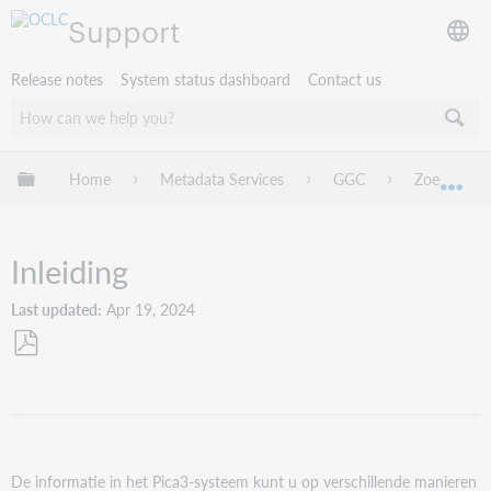
Support
Release notes
System status dashboard
Contact us
Expand/collapse global hierarchy
Home
Metadata Services
GGC
Zoeken
Exp
Inleiding
Last updated
Apr 19, 2024
Save
as
PDF
De informatie in het Pica3-systeem kunt u op verschillende manieren