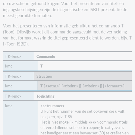
op uw scherm getoond krijgen. Voor het presenteren van titel- en
ingangsbeschrijvingen zijn de diagnostische en ISBD-presentatie de
meest gebruikte formaten.
Voor het presenteren van informatie gebruikt u het commando T
(Toon). Dikwijls wordt dit commando aangevuld met de vermelding
van het formaat waarin de titel gepresenteerd dient te worden, bijv. T
I (Toon ISBD).
Commando
T
Structuur
T [<setnr.>] [<titelnr.>][-[<titelnr.>]] [<formaat>]
Toelichting
<setnummer>
U kunt het nummer van de set opgeven die u wilt
bekijken, bijv. T S5.
Het is niet mogelijk middels ��n commando titels
uit verschillende sets op te roepen; In dat geval is
het handiger eerst een bewaarset (S0) te creëren en