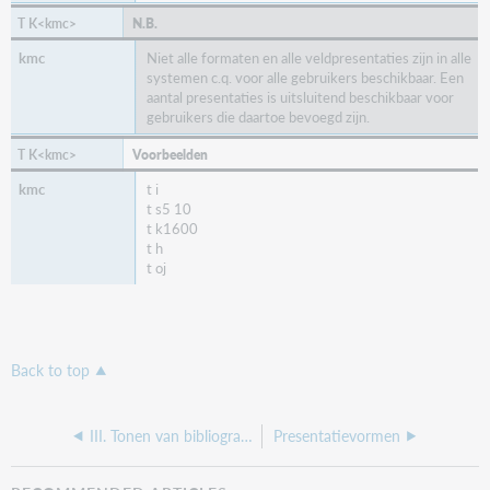
N.B.
Niet alle formaten en alle veldpresentaties zijn in alle
systemen c.q. voor alle gebruikers beschikbaar. Een
aantal presentaties is uitsluitend beschikbaar voor
gebruikers die daartoe bevoegd zijn.
Voorbeelden
t i
t s5 10
t k1600
t h
t oj
Back to top
III. Tonen van bibliografische informatie
Presentatievormen