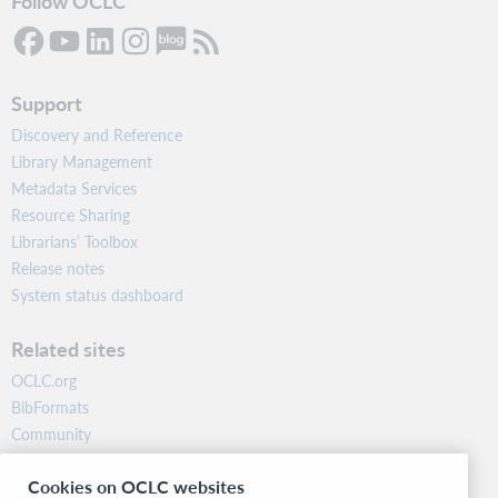
Follow OCLC
Support
Discovery and Reference
Library Management
Metadata Services
Resource Sharing
Librarians’ Toolbox
Release notes
System status dashboard
Related sites
OCLC.org
BibFormats
Community
Research
Cookies on OCLC websites
WebJunction