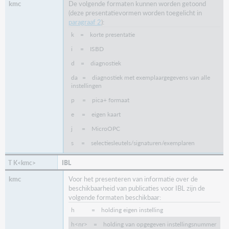
De volgende formaten kunnen worden getoond
(deze presentatievormen worden toegelicht in
paragraaf 2
):
k = korte presentatie
i = ISBD
d = diagnostiek
da = diagnostiek met exemplaargegevens van alle
instellingen
p = pica+ formaat
e = eigen kaart
j = MicroOPC
s = selectiesleutels/signaturen/exemplaren
IBL
Voor het presenteren van informatie over de
beschikbaarheid van publicaties voor IBL zijn de
volgende formaten beschikbaar:
h = holding eigen instelling
h<nr> = holding van opgegeven instellingsnummer