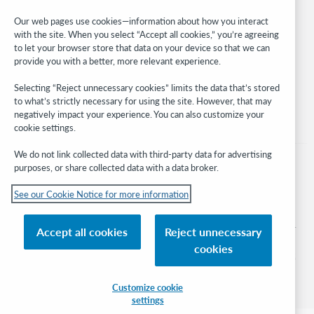
Developer Network
Our web pages use cookies—information about how you interact
with the site. When you select “Accept all cookies,” you’re agreeing
Stay in the know.
to let your browser store that data on your device so that we can
provide you with a better, more relevant experience.
Get the latest product updates, research, events, and much more—
right to your inbox.
Selecting “Reject unnecessary cookies” limits the data that’s stored
to what’s strictly necessary for using the site. However, that may
Subscribe now
negatively impact your experience. You can also customize your
cookie settings.
We do not link collected data with third-party data for advertising
purposes, or share collected data with a data broker.
See our Cookie Notice for more information
© 2026 OCLC
Domestic and international trademarks and/or service marks of OCLC, Inc. and
Accept all cookies
Reject unnecessary
its affiliates
cookies
Cookie notice
Cookie list and settings
Privacy policy
Accessibility statement
ISO 27001 Certificate
Sign in
Customize cookie
settings