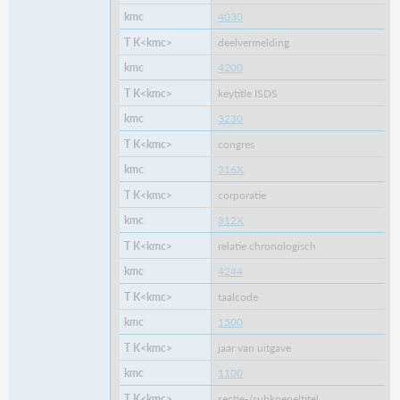
4030
deelvermelding
4200
keytitle ISDS
3230
congres
316X
corporatie
312X
relatie chronologisch
4244
taalcode
1500
jaar van uitgave
1100
sectie-/subkoepeltitel