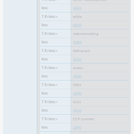
4004
editie
4020
reeksvermelding
418X
titelvariant
326X
auteur
3000
ISBN
2000
ISSN
2010
CCP nummer
2090