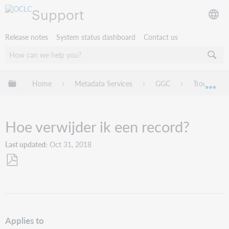
Support
Release notes
System status dashboard
Contact us
Expand/collapse global hierarchy
Home
Metadata Services
GGC
Troublesho
Exp
Hoe verwijder ik een record?
Last updated
Oct 31, 2018
Save
as
PDF
Applies to