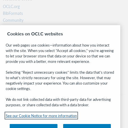
OCLC.org
BibFormats
Community
Research
Cookies on OCLC websites
WebJunction
Developer Network
Our web pages use cookies—information about how you interact
with the site. When you select “Accept all cookies,” you’re agreeing
Stay in the know.
to let your browser store that data on your device so that we can
provide you with a better, more relevant experience.
Get the latest product updates, research, events, and much more—
right to your inbox.
Selecting “Reject unnecessary cookies” limits the data that’s stored
to what’s strictly necessary for using the site. However, that may
Subscribe now
negatively impact your experience. You can also customize your
cookie settings.
We do not link collected data with third-party data for advertising
purposes, or share collected data with a data broker.
See our Cookie Notice for more information
© 2026 OCLC
Domestic and international trademarks and/or service marks of OCLC, Inc. and