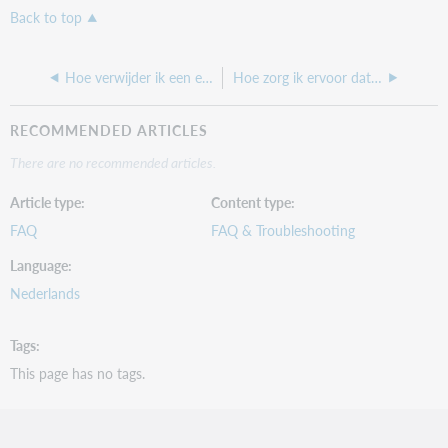
Back to top
Hoe verwijder ik een exemplaarblok?
Hoe zorg ik ervoor dat een PPN een OCN toegekend krijgt?
RECOMMENDED ARTICLES
There are no recommended articles.
Article type
Content type
FAQ
FAQ & Troubleshooting
Language
Nederlands
Tags
This page has no tags.