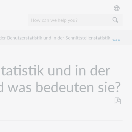
der Benutzerstatistik und in der Schnittstellenstatistik untersch
Expan
atistik und in der
nd was bedeuten sie?
Save
as
PDF