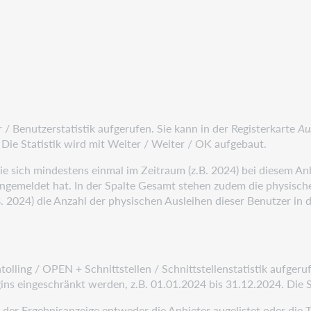
 / Benutzerstatistik aufgerufen. Sie kann in der Registerkarte
Au
Die Statistik wird mit Weiter / Weiter / OK aufgebaut.
 die sich mindestens einmal im Zeitraum (z.B. 2024) bei diesem A
angemeldet hat. In der Spalte Gesamt stehen zudem die physisch
B. 2024) die Anzahl der physischen Ausleihen dieser Benutzer in 
tolling / OPEN + Schnittstellen / Schnittstellenstatistik aufgeruf
ns eingeschränkt werden, z.B. 01.01.2024 bis 31.12.2024. Die S
 der Ergebnisanzeige entweder die Anbieter augelistet oder die 