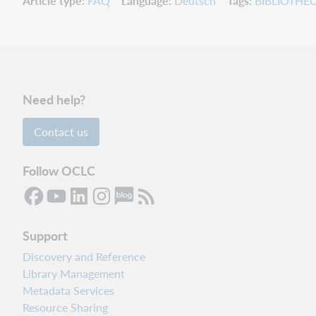
Article type
FAQ
Language
Deutsch
Tags
BIBLIOTHECA
Need help?
Contact us
Follow OCLC
Support
Discovery and Reference
Library Management
Metadata Services
Resource Sharing