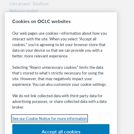
Librarians’ Toolbox
Release notes
System status dashboard
Cookies on OCLC websites
Related sites
Our web pages use cookies—information about how you
interact with the site. When you select “Accept all
OCLC.org
cookies,” you’re agreeing to let your browser store that
BibFormats
data on your device so that we can provide you with a
Community
better, more relevant experience.
Research
Selecting “Reject unnecessary cookies” limits the data
WebJunction
that’s stored to what’s strictly necessary for using the
Developer Network
site. However, that may negatively impact your
experience. You can also customize your cookie settings.
Stay in the know.
We do not link collected data with third-party data for
Get the latest product updates, research,
advertising purposes, or share collected data with a data
broker.
events, and much more—right to your inbox.
See our Cookie Notice for more information
Subscribe now
Accept all cookies