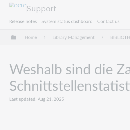
Support
Release notes
System status dashboard
Contact us
Expand/collapse global hierarchy
Home
Library Management
BIBLIOT
Weshalb sind die Za
Schnittstellenstati
Last updated
Aug 21, 2025