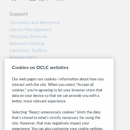
Support
Discovery and Reference
Library Management
Metadata Services
Resource Sharing
Librarians’ Toolbox
Release notes
System status dashboard
Cookies on OCLC websites
Related sites
Our web pages use cookies—information about how you
interact with the site. When you select “Accept all
OCLC.org
cookies,” you’re agreeing to let your browser store that
BibFormats
data on your device so that we can provide you with a
Community
better, more relevant experience.
Research
Selecting “Reject unnecessary cookies” limits the data
WebJunction
that’s stored to what’s strictly necessary for using the
Developer Network
site. However, that may negatively impact your
experience. You can also customize your cookie settings.