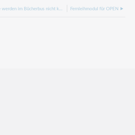
Feiertage und Schließtage werden im Bücherbus nicht korrekt berechnet
Fernleihmodul für OPEN