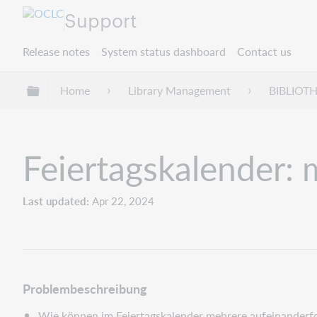
Support
Release notes
System status dashboard
Contact us
Expand/collapse global hierarchy
Home
Library Management
BIBLIOT
Feiertagskalender:
Last updated
Apr 22, 2024
Problembeschreibung
Wie können im Feiertagskalender mehrere aufeinanderf