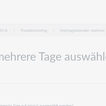
HECA
Troubleshooting
Feiertagskalender: mehrere
 mehrere Tage auswäh
olgende Tage auf einmal ausgewählt werden?