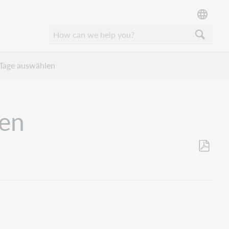
 Tage auswählen
len
Save
as
PDF