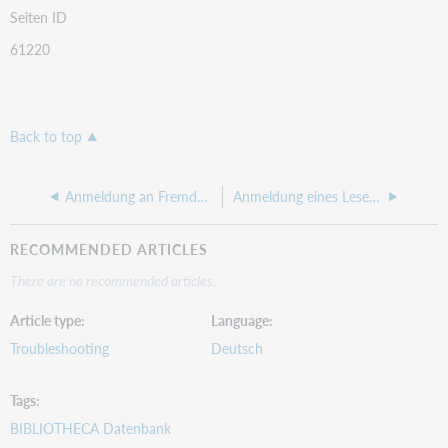
Seiten ID
61220
Back to top
Anmeldung an Fremddatenbank nicht möglich
Anmeldung eines Lesers über Ausweis- oder Steuernummer schlägt fehl
RECOMMENDED ARTICLES
There are no recommended articles.
Article type
Language
Troubleshooting
Deutsch
Tags
BIBLIOTHECA Datenbank