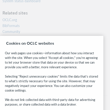
System status dashboard
Related sites
OCLC.org
BibFormats
Community
Research
Cookies on OCLC websites
WebJunction
Developer Network
Our web pages use cookies—information about how you interact
with the site. When you select “Accept all cookies,” you’re agreeing
Stay in the know.
to let your browser store that data on your device so that we can
provide you with a better, more relevant experience.
Get the latest product updates, research, events, and much more—
right to your inbox.
Selecting “Reject unnecessary cookies” limits the data that’s stored
to what’s strictly necessary for using the site. However, that may
Subscribe now
negatively impact your experience. You can also customize your
cookie settings.
We do not link collected data with third-party data for advertising
purposes, or share collected data with a data broker.