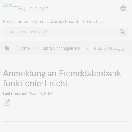
Support
Release notes
System status dashboard
Contact us
Expand/collapse global hierarchy
Home
Library Management
BIBLIOTHECA
Exp
Anmeldung an Fremddatenbank
funktioniert nicht
Last updated
Nov 29, 2024
Save
as
PDF