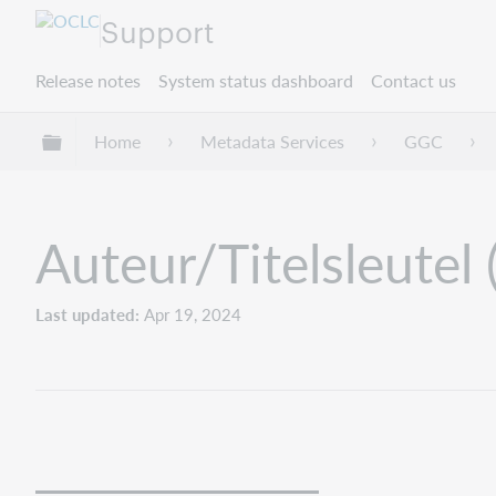
Support
Release notes
System status dashboard
Contact us
Expand/collapse global hierarchy
Home
Metadata Services
GGC
Auteur/Titelsleutel 
Last updated
Apr 19, 2024