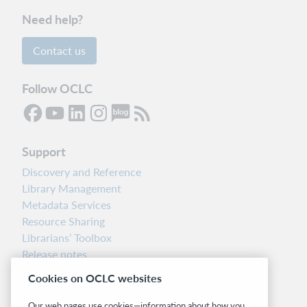
Need help?
Contact us
Follow OCLC
Support
Discovery and Reference
Library Management
Metadata Services
Resource Sharing
Librarians’ Toolbox
Release notes
System status dashboard
Cookies on OCLC websites
Related sites
Our web pages use cookies—information about how you