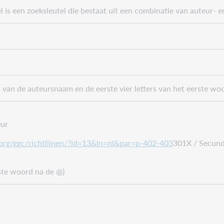
l is een zoeksleutel die bestaat uit een combinatie van auteur- e
s van de auteursnaam en de eerste vier letters van het eerste woor
eur
.org/ggc/richtlijnen/?id=13&ln=nl&par=
p-402-403
301X / Secund
rste woord na de @)