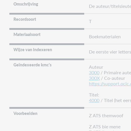
Omschrijving
De auteur/titelsleute
Recordsoort
T
Materiaalsoort
Boekmaterialen
Wijze van indexeren
De eerste vier letter
Geïndexeerde kmc's
Auteur
3000
/ Primaire aut
300X
/ Co-auteur
https://support.oclc
Titel:
4000
/ Titel (het ee
Voorbeelden
Z ATS themwoof
Z ATS bie mene