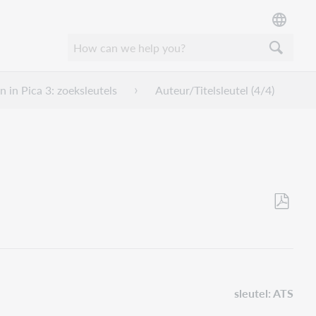
en in Pica 3: zoeksleutels
Auteur/Titelsleutel (4/4)
Save
as
PDF
sleutel: ATS