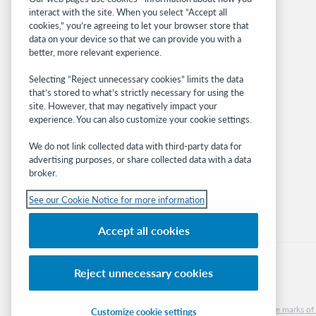
interact with the site. When you select “Accept all
OCLC.org
cookies,” you’re agreeing to let your browser store that
BibFormats
data on your device so that we can provide you with a
Community
better, more relevant experience.
Research
Selecting “Reject unnecessary cookies” limits the data
WebJunction
that’s stored to what’s strictly necessary for using the
Developer Network
site. However, that may negatively impact your
experience. You can also customize your cookie settings.
Stay in the know.
We do not link collected data with third-party data for
Get the latest product updates, research,
advertising purposes, or share collected data with a data
broker.
events, and much more—right to your inbox.
See our Cookie Notice for more information
Subscribe now
Accept all cookies
Reject unnecessary cookies
© 2026 OCLC
Domestic and international trademarks and/or service marks of O
Customize cookie settings