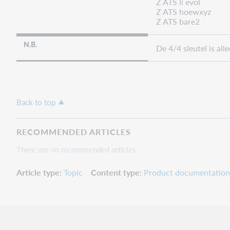
Z ATS li evol
Z ATS hoewxyz
Z ATS bare2
N.B.
De 4/4 sleutel is al
Back to top
RECOMMENDED ARTICLES
There are no recommended articles.
Article type
Topic
Content type
Product documentation