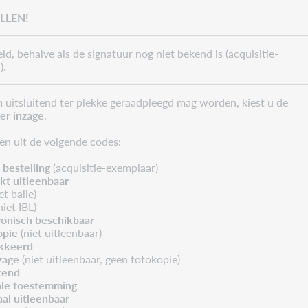
LLEN!
eld, behalve als de signatuur nog niet bekend is (acquisitie-
).
m uitsluitend ter plekke geraadpleegd mag worden, kiest u de
ter inzage
.
en uit de volgende codes:
n bestelling
(acquisitie-exemplaar)
t uitleenbaar
et balie)
niet IBL)
onisch beschikbaar
opie
(niet uitleenbaar)
kkeerd
zage
(niet uitleenbaar, geen fotokopie)
kend
ale toestemming
al uitleenbaar