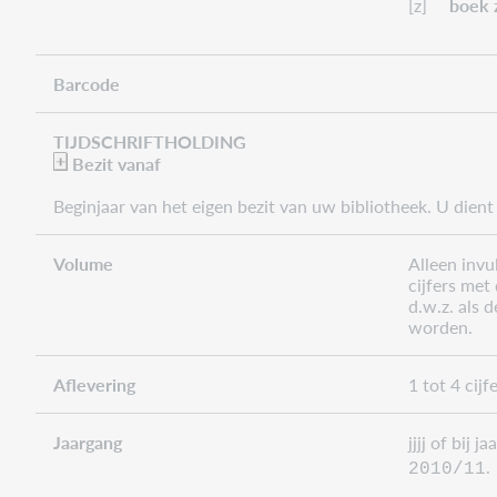
[z]
boek 
Barcode
TIJDSCHRIFTHOLDING
Bezit vanaf
Beginjaar van het eigen bezit van uw bibliotheek. U dient
Volume
Alleen invu
cijfers met
d.w.z. als 
worden.
Aflevering
1 tot 4 cijf
Jaargang
jjjj of bij 
.
2010/11