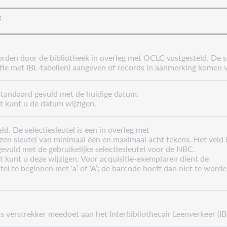
g
orden door de bibliotheek in overleg met OCLC vastgesteld. De se
atie met IBL-tabellen) aangeven of records in aanmerking komen v
 standaard gevuld met de huidige datum.
 kunt u de datum wijzigen.
eld. De selectiesleutel is een in overleg met
n sleutel van minimaal één en maximaal acht tekens. Het veld 
evuld met de gebruikelijke selectiesleutel voor de NBC.
kunt u deze wijzigen. Voor acquisitie-exemplaren dient de
utel te beginnen met ‘a’ of ‘A’; de barcode hoeft dan niet te word
s verstrekker meedoet aan het Interbibliothecair Leenverkeer (IB