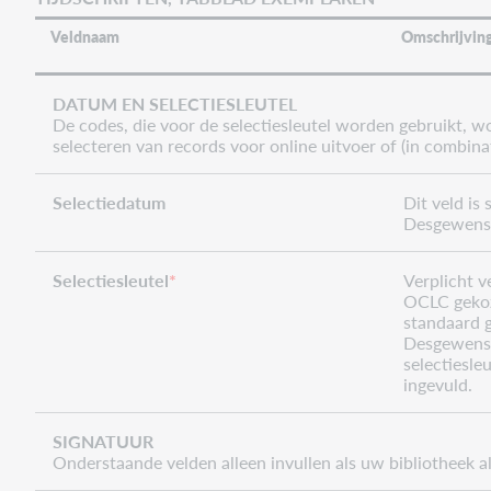
Veldnaam
Omschrijvin
DATUM EN SELECTIESLEUTEL
De codes, die voor de selectiesleutel worden gebruikt, w
selecteren van records voor online uitvoer of (in combin
Selectiedatum
Dit veld is
Desgewenst
Selectiesleutel
*
Verplicht v
OCLC gekoze
standaard g
Desgewenst 
selectiesle
ingevuld.
SIGNATUUR
Onderstaande velden alleen invullen als uw bibliotheek al