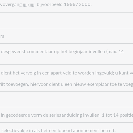
wovergang jjjj/jjjj, bijvoorbeeld
.
1999/2000
ers
u desgewenst commentaar op het beginjaar invullen (max. 14
) dient het vervolg in een apart veld te worden ingevuld; u kunt
 wilt toevoegen, hiervoor dient u een nieuw exemplaar toe te vo
 in gecodeerde vorm de serieaanduiding invullen: 1 tot 14 positie
 selectievakje in als het een lopend abonnement betreft.