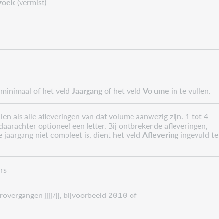
zoek
(vermist)
 minimaal of het veld
Jaargang
of het veld
Volume
in te vullen.
llen als alle afleveringen van dat volume aanwezig zijn. 1 tot 4
 daarachter optioneel een letter. Bij ontbrekende afleveringen,
de jaargang niet compleet is, dient het veld
Aflevering
ingevuld te
ers
jaarovergangen jjjj/jj, bijvoorbeeld
of
2010