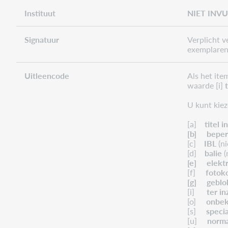
Instituut
NIET INVU
Signatuur
Verplicht v
exemplaren
Uitleencode
Als het ite
waarde [i]
U kunt kiez
[a]
titel i
[b] beperk
[c]
IBL
(ni
[d]
balie
(
[e] elektr
[f]
fotok
[g] geblo
[i]
ter in
[o]
onbe
[s]
speci
[u]
norma