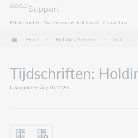
Support
Release notes
System status dashboard
Contact us
Expand/collapse global hierarchy
Home
Metadata Services
GGC
Tijdschriften: Holdi
Last updated
Aug 10, 2020