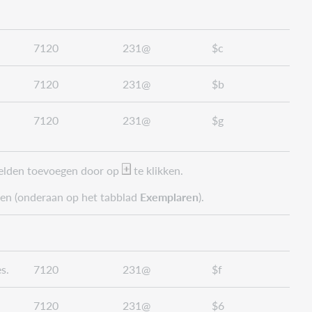
7120
231@
$c
7120
231@
$b
7120
231@
$g
 velden toevoegen door op
te klikken.
egen (onderaan op het tabblad
Exemplaren
).
s.
7120
231@
$f
7120
231@
$6