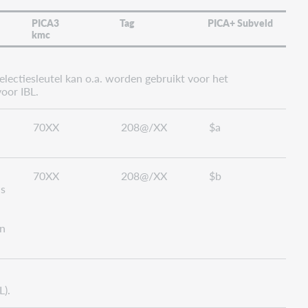
PICA3
Tag
PICA+ Subveld
kmc
lectiesleutel kan o.a. worden gebruikt voor het
oor IBL.
70XX
208@/XX
$a
70XX
208@/XX
$b
is
en
L).