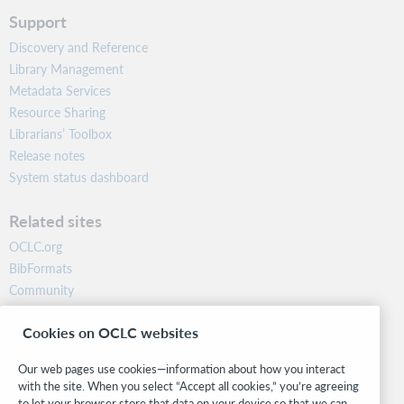
Support
Discovery and Reference
Library Management
Metadata Services
Resource Sharing
Librarians’ Toolbox
Release notes
System status dashboard
Related sites
OCLC.org
BibFormats
Community
Research
Cookies on OCLC websites
WebJunction
Developer Network
Our web pages use cookies—information about how you interact
with the site. When you select “Accept all cookies,” you’re agreeing
Stay in the know.
to let your browser store that data on your device so that we can