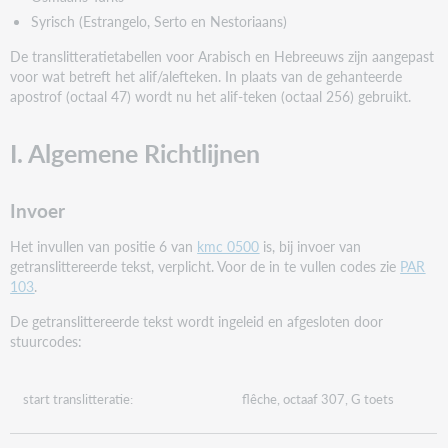
Syrisch (Estrangelo, Serto en Nestoriaans)
De translitteratietabellen voor Arabisch en Hebreeuws zijn aangepast
voor wat betreft het alif/alefteken. In plaats van de gehanteerde
apostrof (octaal 47) wordt nu het alif-teken (octaal 256) gebruikt.
I. Algemene Richtlijnen
Invoer
Het invullen van positie 6 van
kmc 0500
is, bij invoer van
getranslittereerde tekst, verplicht. Voor de in te vullen codes zie
PAR
103
.
De getranslittereerde tekst wordt ingeleid en afgesloten door
stuurcodes:
start translitteratie:
flêche, octaaf 307, G toets