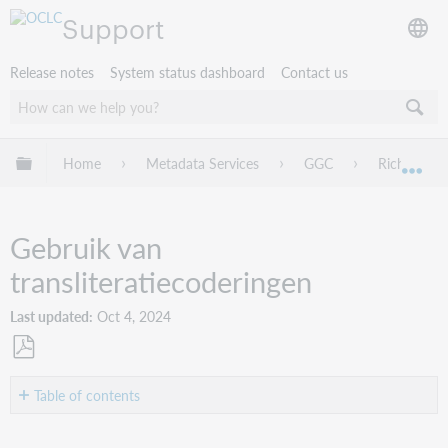
Support
Release notes
System status dashboard
Contact us
Expand/collapse global hierarchy
Home
Metadata Services
GGC
Richtlijnen
Exp
Gebruik van
transliteratiecoderingen
Last updated
Oct 4, 2024
Save
as
Table of contents
PDF
Gebruik