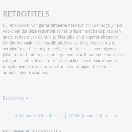
RETROTITELS
Bij retro-invoer van getranslitteerde titels kan zich de mogelijkheid
voordoen dat deze retrotitels in het verleden met behulp van een
ander systeem van de huidige Pica-tabellen zijn getranslittereerd.
Omdat het vaak niet mogelijk zal zijn deze titels "eerst terug te
vertalen" naar het oorspronkelijke schriftstelsel, en vervolgens de
juiste translitteratieregels toe te passen, wordt met name voor deze
categorie aanbevolen extra ruim te zoeken. Denk daarbij aan de
mogelijkheid een zoekterm te trunceren of bijvoorbeeld de
auteursindex te scannen.
Back to top
Broncode, bibliotheeknummer, ILN, ISIL, OCLC_ID, naam en korte naam
MOPC (download) presentatie
RECOMMENDED ARTICLES