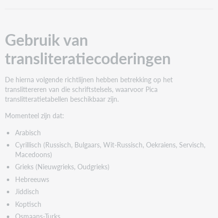
van
transliteratiecoderingen
I.
Gebruik van
Algemene
Richtlijnen
transliteratiecoderingen
Invoer
II.
De hierna volgende richtlijnen hebben betrekking op het
Specifieke
translittereren van die schriftstelsels, waarvoor Pica
Richtlijnen
translitteratietabellen beschikbaar zijn.
Ingangen
Momenteel zijn dat:
TITELS
NAMEN
Arabisch
ZOEKSLEUTELS
Cyrillisch (Russisch, Bulgaars, Wit-Russisch, Oekraiens, Servisch,
V-
Macedoons)
STATUS
Grieks (Nieuwgrieks, Oudgrieks)
RETROTITELS
Hebreeuws
Jiddisch
Koptisch
Osmaans-Turks