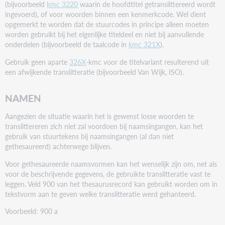
(bijvoorbeeld
kmc 3220
waarin de hoofdtitel getranslittereerd wordt
ingevoerd), of voor woorden binnen een kenmerkcode. Wel dient
opgemerkt te worden dat de stuurcodes in principe alleen moeten
worden gebruikt bij het eigenlijke titeldeel en niet bij aanvullende
onderdelen (bijvoorbeeld de taalcode in
kmc 321X
).
Gebruik geen aparte
326X
-kmc voor de titelvariant resulterend uit
een afwijkende translitteratie (bijvoorbeeld Van Wijk, ISO).
NAMEN
Aangezien de situatie waarin het is gewenst losse woorden te
translittereren zich niet zal voordoen bij naamsingangen, kan het
gebruik van stuurtekens bij naamsingangen (al dan niet
gethesaureerd) achterwege blijven.
Voor gethesaureerde naamsvormen kan het wenselijk zijn om, net als
voor de beschrijvende gegevens, de gebruikte translitteratie vast te
leggen. Veld 900 van het thesaurusrecord kan gebruikt worden om in
tekstvorm aan te geven welke translitteratie werd gehanteerd.
Voorbeeld: 900 a