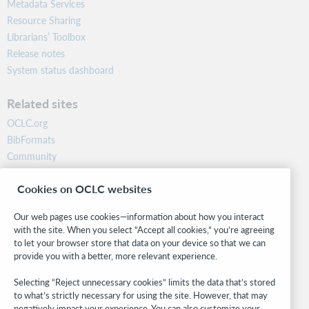
Metadata Services
Resource Sharing
Librarians’ Toolbox
Release notes
System status dashboard
Related sites
OCLC.org
BibFormats
Community
Research
Cookies on OCLC websites
WebJunction
Developer Network
Our web pages use cookies—information about how you interact
with the site. When you select “Accept all cookies,” you’re agreeing
Stay in the know.
to let your browser store that data on your device so that we can
provide you with a better, more relevant experience.
Get the latest product updates, research, events, and much more—
right to your inbox.
Selecting “Reject unnecessary cookies” limits the data that’s stored
to what’s strictly necessary for using the site. However, that may
Subscribe now
negatively impact your experience. You can also customize your