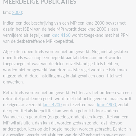
MEERDELIGE PUBLICATIES
kmc
2000
:
Indien een deelbeschrijving van een MP een kmc 2000 bevat (met
daarin het ISBN van de hele MP) wordt deze kmc 2000 alleen
verwijderd als tegelijk een
kmc 4160
wordt toegekend met het PPN
van de desbetreffende MP koepeltitel.
Afgesloten open titels worden niet omgewerkt. Nog niet afgesloten
open titels waar nog een beperkt aantal delen aan moet worden
toegevoegd, of waarvan de delen onzelfstandige titels hebben,
worden niet omgewerkt. Van deze laatste regel wordt de Brinkman
uitgezonderd: deze instelling mag in dat geval een open titel wel
omwerken.
Retro titels worden niet omgewerkt. Echter: als het ontlenen van een
retro titel problemen geeft, wordt niet dubbel ingevoerd, maar wordt
de eigenaar verzocht
kmc 4200
om te zetten naar
kmc 4800
, zodat
de open titel als koepeltitel kan worden gebruikt door anderen.
Wanneer een gebruiker (op goede gronden) een koepeltitel van een
MP wil afsluiten, dan kan dit worden gedaan zonder dat hiervoor
andere gebruikers op de hoogte moeten worden gebracht. Echter: in
die gevallen, waarin het afsluiten van de MP gebeurt vanwege een