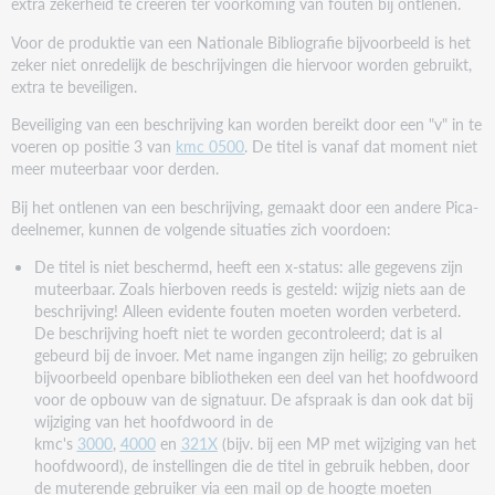
extra zekerheid te creëren ter voorkoming van fouten bij ontlenen.
Voor de produktie van een Nationale Bibliografie bijvoorbeeld is het
zeker niet onredelijk de beschrijvingen die hiervoor worden gebruikt,
extra te beveiligen.
Beveiliging van een beschrijving kan worden bereikt door een "v" in te
voeren op positie 3 van
kmc 0500
. De titel is vanaf dat moment niet
meer muteerbaar voor derden.
Bij het ontlenen van een beschrijving, gemaakt door een andere Pica-
deelnemer, kunnen de volgende situaties zich voordoen:
De titel is niet beschermd, heeft een x-status: alle gegevens zijn
muteerbaar. Zoals hierboven reeds is gesteld: wijzig niets aan de
beschrijving! Alleen evidente fouten moeten worden verbeterd.
De beschrijving hoeft niet te worden gecontroleerd; dat is al
gebeurd bij de invoer. Met name ingangen zijn heilig; zo gebruiken
bijvoorbeeld openbare bibliotheken een deel van het hoofdwoord
voor de opbouw van de signatuur. De afspraak is dan ook dat bij
wijziging van het hoofdwoord in de
kmc's
3000
,
4000
en
321X
(bijv. bij een MP met wijziging van het
hoofdwoord), de instellingen die de titel in gebruik hebben, door
de muterende gebruiker via een mail op de hoogte moeten