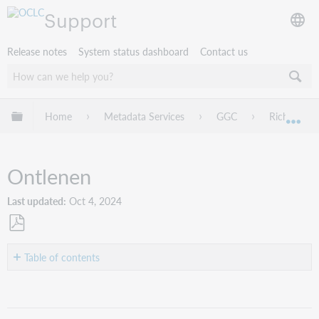
Support
Release notes
System status dashboard
Contact us
Expand/collapse global hierarchy
Home
Metadata Services
GGC
Richtlijnen
Exp
Ontlenen
Last updated
Oct 4, 2024
Save
as
Table of contents
PDF
Ontlenen
Als
titel