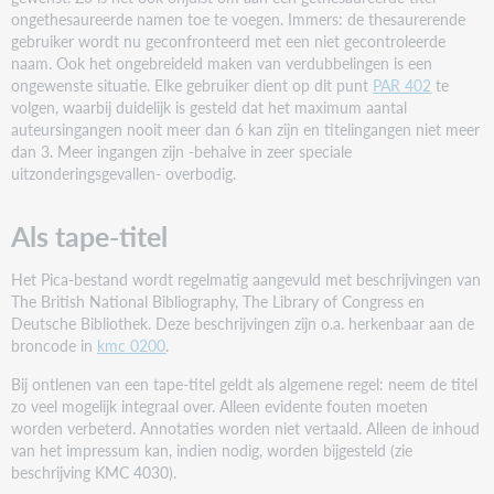
ongethesaureerde namen toe te voegen. Immers: de thesaurerende
gebruiker wordt nu geconfronteerd met een niet gecontroleerde
naam. Ook het ongebreideld maken van verdubbelingen is een
ongewenste situatie. Elke gebruiker dient op dit punt
PAR 402
te
volgen, waarbij duidelijk is gesteld dat het maximum aantal
auteursingangen nooit meer dan 6 kan zijn en titelingangen niet meer
dan 3. Meer ingangen zijn -behalve in zeer speciale
uitzonderingsgevallen- overbodig.
Als tape-titel
Het Pica-bestand wordt regelmatig aangevuld met beschrijvingen van
The British National Bibliography, The Library of Congress en
Deutsche Bibliothek. Deze beschrijvingen zijn o.a. herkenbaar aan de
broncode in
kmc 0200
.
Bij ontlenen van een tape-titel geldt als algemene regel: neem de titel
zo veel mogelijk integraal over. Alleen evidente fouten moeten
worden verbeterd. Annotaties worden niet vertaald. Alleen de inhoud
van het impressum kan, indien nodig, worden bijgesteld (zie
beschrijving KMC 4030).