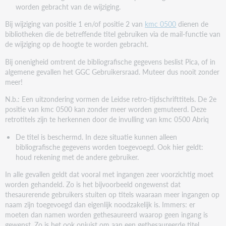
worden gebracht van de wijziging.
Bij wijziging van positie 1 en/of positie 2 van
kmc 0500
dienen de
bibliotheken die de betreffende titel gebruiken via de mail-functie van
de wijziging op de hoogte te worden gebracht.
Bij onenigheid omtrent de bibliografische gegevens beslist Pica, of in
algemene gevallen het GGC Gebruikersraad. Muteer dus nooit zonder
meer!
N.b.: Een uitzondering vormen de Leidse retro-tijdschrifttitels. De 2e
positie van kmc 0500 kan zonder meer worden gemuteerd. Deze
retrotitels zijn te herkennen door de invulling van kmc 0500 Abriq
De titel is beschermd. In deze situatie kunnen alleen
bibliografische gegevens worden toegevoegd. Ook hier geldt:
houd rekening met de andere gebruiker.
In alle gevallen geldt dat vooral met ingangen zeer voorzichtig moet
worden gehandeld. Zo is het bijvoorbeeld ongewenst dat
thesaurerende gebruikers stuiten op titels waaraan meer ingangen op
naam zijn toegevoegd dan eigenlijk noodzakelijk is. Immers: er
moeten dan namen worden gethesaureerd waarop geen ingang is
gewenst. Zo is het ook onjuist om aan een gethesaureerde titel