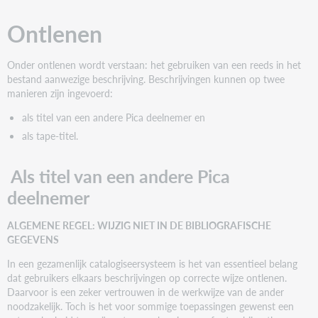
van
Ontlenen
een
andere
Pica
Onder ontlenen wordt verstaan: het gebruiken van een reeds in het
deelnemer
bestand aanwezige beschrijving. Beschrijvingen kunnen op twee
Als
manieren zijn ingevoerd:
tape-
titel
als titel van een andere Pica deelnemer en
als tape-titel.
MONOGRAFIEËN
MEERDELIGE
PUBLICATIES
Als titel van een andere Pica
deelnemer
ALGEMENE REGEL: WIJZIG NIET IN DE BIBLIOGRAFISCHE
GEGEVENS
In een gezamenlijk catalogiseersysteem is het van essentieel belang
dat gebruikers elkaars beschrijvingen op correcte wijze ontlenen.
Daarvoor is een zeker vertrouwen in de werkwijze van de ander
noodzakelijk. Toch is het voor sommige toepassingen gewenst een