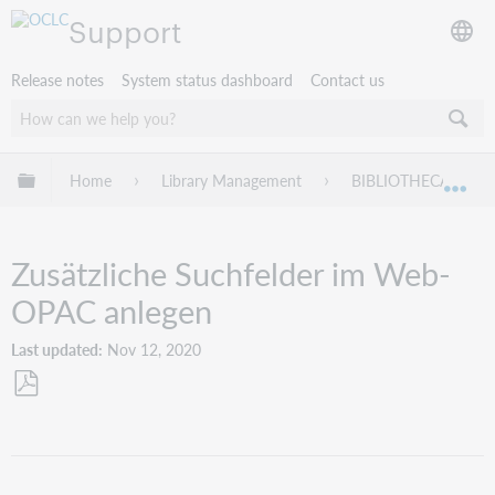
Support
Release notes
System status dashboard
Contact us
Expand/collapse global hierarchy
Home
Library Management
BIBLIOTHECA
Exp
Zusätzliche Suchfelder im Web-
OPAC anlegen
Last updated
Nov 12, 2020
Save
as
PDF