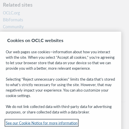
Related sites
OCLC.org
BibFormats
Community
Research
Cookies on OCLC websites
WebJunction
Developer Network
Our web pages use cookies—information about how you interact
with the site. When you select “Accept all cookies,” you’re agreeing
Stay in the know.
to let your browser store that data on your device so that we can
provide you with a better, more relevant experience.
Get the latest product updates, research, events, and much more—
right to your inbox.
Selecting “Reject unnecessary cookies” limits the data that’s stored
to what’s strictly necessary for using the site. However, that may
Subscribe now
negatively impact your experience. You can also customize your
cookie settings.
We do not link collected data with third-party data for advertising
purposes, or share collected data with a data broker.
See our Cookie Notice for more information
© 2026 OCLC