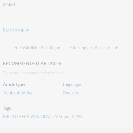
34360
Back to top
Zusätzliche Bestätigung beim Verlängern im Web-OPAC umgehen
Zuteilung des Ausleihortes am Selbstverbucher für die Ausleihstatistik
RECOMMENDED ARTICLES
There are no recommended articles.
Article type
Language
Troubleshooting
Deutsch
Tags
BIBLIOTHECA Web-OPAC / Verbund-OPAC