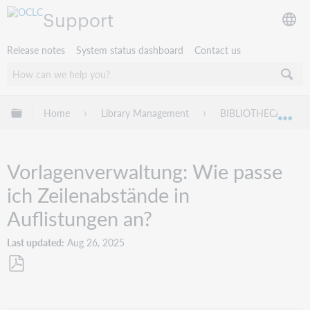
Support
Release notes
System status dashboard
Contact us
Expand/collapse global hierarchy
Home
Library Management
BIBLIOTHECA
Exp
Vorlagenverwaltung: Wie passe
ich Zeilenabstände in
Auflistungen an?
Last updated
Aug 26, 2025
Save
as