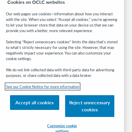
Cookies on OCLC websites
WebJunction
Developer Network
Our web pages use cookies—information about how you interact
with the site. When you select “Accept all cookies,” you’re agreeing
Stay in the know.
to let your browser store that data on your device so that we can
provide you with a better, more relevant experience.
Get the latest product updates, research, events, and much more—
right to your inbox.
Selecting “Reject unnecessary cookies” limits the data that’s stored
to what’s strictly necessary for using the site. However, that may
Subscribe now
negatively impact your experience. You can also customize your
cookie settings.
We do not link collected data with third-party data for advertising
purposes, or share collected data with a data broker.
See our Cookie Notice for more information
© 2026 OCLC
Domestic and international trademarks and/or service marks of OCLC, Inc. and
Accept all cookies
Reject unnecessary
its affiliates
cookies
Cookie notice
Cookie list and settings
Privacy policy
Accessibility statement
ISO 27001 Certificate
Sign in
Customize cookie
settings