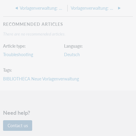
Vorlagenverwaltung: Wie kann in Mahnbriefen Verfasser und Kurztitel aus dem Exemplar in einem Feld kombiniert werden?
Vorlagenverwaltung: Wie passe ich Zeilenabstände innerhalb eines Textblockes oder Absatzes an?
RECOMMENDED ARTICLES
There are no recommended articles.
Article type
Language
Troubleshooting
Deutsch
Tags
BIBLIOTHECA Neue Vorlagenverwaltung
Need help?
Contact us