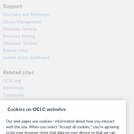
Support
Discovery and Reference
Library Management
Metadata Services
Resource Sharing
Librarians’ Toolbox
Release notes
System status dashboard
Related sites
OCLC.org
BibFormats
Community
Research
Cookies on OCLC websites
WebJunction
Developer Network
Our web pages use cookies—information about how you interact
with the site. When you select “Accept all cookies,” you’re agreeing
Stay in the know.
to let your browser store that data on your device so that we can