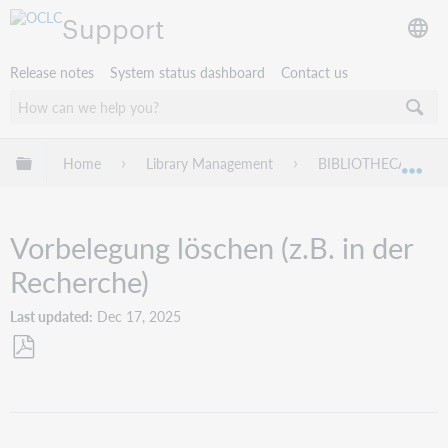
Support
Release notes
System status dashboard
Contact us
Expand/collapse global hierarchy
Home
Library Management
BIBLIOTHECA
Exp
Vorbelegung löschen (z.B. in der
Recherche)
Last updated
Dec 17, 2025
Save
as
PDF