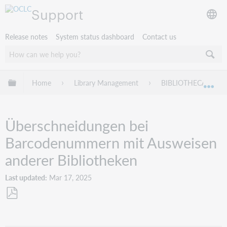
Support
Release notes
System status dashboard
Contact us
Expand/collapse global hierarchy
Home
Library Management
BIBLIOTHECA
Exp
Überschneidungen bei
Barcodenummern mit Ausweisen
anderer Bibliotheken
Last updated
Mar 17, 2025
Save
as