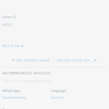
Seiten ID
62555
Back to top
Über Direktlink-Deeplink-Permalink auf den Web-OPAC verlinken
Übersicht auf der Startseite der Erwerbung-Kostenstellen / -arten / -Lieferanten
RECOMMENDED ARTICLES
There are no recommended articles.
Article type
Language
Troubleshooting
Deutsch