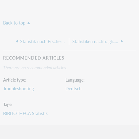
Back to top
Statistik nach Erscheinungsjahr
Statistiken nachträglich auf bestimmte Kriterien eingrenzen (Autoren, Titel u.v.m)
RECOMMENDED ARTICLES
There are no recommended articles.
Article type
Language
Troubleshooting
Deutsch
Tags
BIBLIOTHECA Statistik