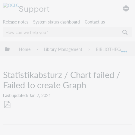
Support
Release notes
System status dashboard
Contact us
Expand/collapse global hierarchy
Home
Library Management
BIBLIOTHECA
Exp
Statistikabsturz / Chart failed /
Failed to create Graph
Last updated
Jan 7, 2021
Save
as
PDF