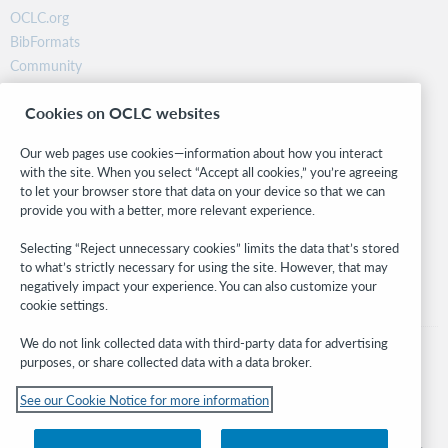
OCLC.org
BibFormats
Community
Research
Cookies on OCLC websites
WebJunction
Developer Network
Our web pages use cookies—information about how you interact
with the site. When you select “Accept all cookies,” you’re agreeing
Stay in the know.
to let your browser store that data on your device so that we can
provide you with a better, more relevant experience.
Get the latest product updates, research, events, and much more—
right to your inbox.
Selecting “Reject unnecessary cookies” limits the data that’s stored
to what’s strictly necessary for using the site. However, that may
Subscribe now
negatively impact your experience. You can also customize your
cookie settings.
We do not link collected data with third-party data for advertising
purposes, or share collected data with a data broker.
See our Cookie Notice for more information
© 2026 OCLC
Domestic and international trademarks and/or service marks of OCLC, Inc. and