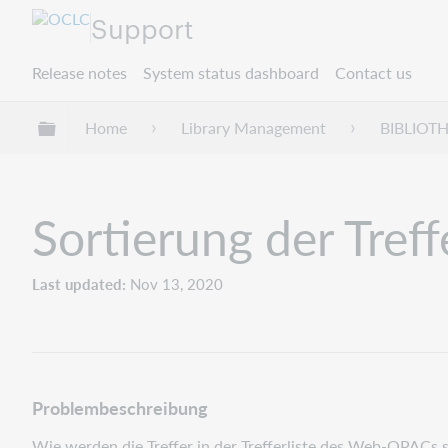
Support
Release notes
System status dashboard
Contact us
Expand/collapse global hierarchy
Home
Library Management
BIBLIOT
Sortierung der Tref
Last updated
Nov 13, 2020
Problembeschreibung
Wie werden die Treffer in der Trefferliste des Web-OPACs s