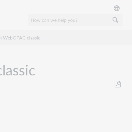
 im WebOPAC classic
lassic
Save
as
PDF