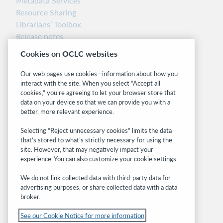
Metadata Services
Resource Sharing
Librarians’ Toolbox
Release notes
System status dashboard
Cookies on OCLC websites
Related sites
Our web pages use cookies—information about how you
interact with the site. When you select “Accept all
OCLC.org
cookies,” you’re agreeing to let your browser store that
BibFormats
data on your device so that we can provide you with a
Community
better, more relevant experience.
Research
Selecting “Reject unnecessary cookies” limits the data
WebJunction
that’s stored to what’s strictly necessary for using the
Developer Network
site. However, that may negatively impact your
experience. You can also customize your cookie settings.
Stay in the know.
We do not link collected data with third-party data for
Get the latest product updates, research,
advertising purposes, or share collected data with a data
broker.
events, and much more—right to your inbox.
See our Cookie Notice for more information
Subscribe now