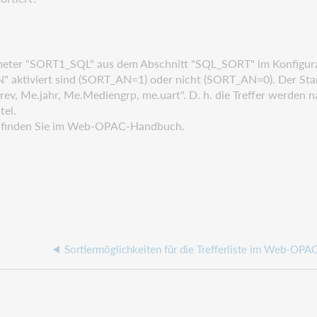
rameter "SORT1_SQL" aus dem Abschnitt
"SQL_SORT" im Konfigura
" aktiviert sind (SORT_AN=1) oder nicht (SORT_AN=0).
Der St
rev, Me.jahr, Me.Mediengrp, me.uart". D. h. die Treffer werden
tel.
ng finden Sie im Web-OPAC-Handbuch.
Sortiermöglichkeiten für die Trefferliste im Web-OPA