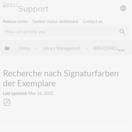
Support
Release notes
System status dashboard
Contact us
Expand/collapse global hierarchy
Home
Library Management
BIBLIOTHECA
Exp
Recherche nach Signaturfarben
der Exemplare
Last updated
Mar 16, 2022
Save
as
PDF