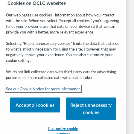
Cookies on OCLC websites
WebJunction
Developer Network
Our web pages use cookies—information about how you interact
with the site. When you select “Accept all cookies,” you’re agreeing
Stay in the know.
to let your browser store that data on your device so that we can
provide you with a better, more relevant experience.
Get the latest product updates, research, events, and much more—
right to your inbox.
Selecting “Reject unnecessary cookies” limits the data that’s stored
to what’s strictly necessary for using the site. However, that may
Subscribe now
negatively impact your experience. You can also customize your
cookie settings.
We do not link collected data with third-party data for advertising
purposes, or share collected data with a data broker.
See our Cookie Notice for more information
© 2026 OCLC
Domestic and international trademarks and/or service marks of OCLC, Inc. and
Accept all cookies
Reject unnecessary
its affiliates
cookies
Cookie notice
Cookie list and settings
Privacy policy
Accessibility statement
ISO 27001 Certificate
Sign in
Customize cookie
settings