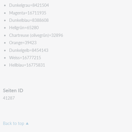
Dunkelgrau=8421504
Magenta=16711935
Dunkelblau=8388608
Hellgrün=65280
Chartreuse (olivegrün)=32896
Orange=39423
Dunkelgelb=8454143
Weiss=16777215
Hellblau=16775831
Seiten ID
41287
Back to top