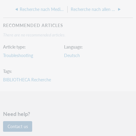
Recherche nach Medienarten und Medienunterarten
Recherche nach allen LeserInnen mit offenen Gebühren
RECOMMENDED ARTICLES
There are no recommended articles.
Article type
Language
Troubleshooting
Deutsch
Tags
BIBLIOTHECA Recherche
Need help?
Contact us