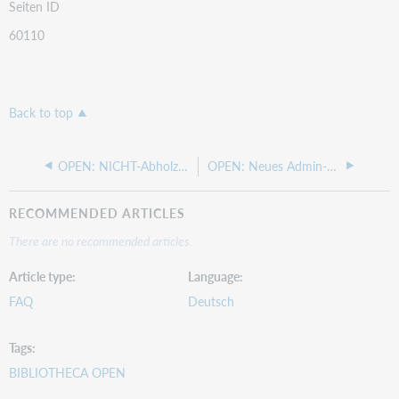
Seiten ID
60110
Back to top
OPEN: NICHT-Abholzweigstellen für vorgemerkte Medien festlegen
OPEN: Neues Admin-Konto anlegen
RECOMMENDED ARTICLES
There are no recommended articles.
Article type
Language
FAQ
Deutsch
Tags
BIBLIOTHECA OPEN