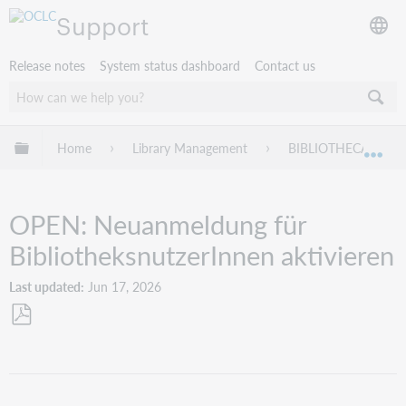
Support
Release notes
System status dashboard
Contact us
Expand/collapse global hierarchy
Home
Library Management
BIBLIOTHECA
Exp
OPEN: Neuanmeldung für
BibliotheksnutzerInnen aktivieren
Last updated
Jun 17, 2026
Save
as
PDF