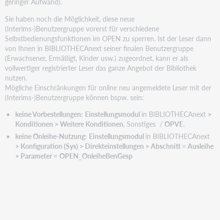
geringer Aufwand).
Sie haben noch die Möglichkeit, diese neue
(Interims-)Benutzergruppe vorerst für verschiedene
Selbstbedienungsfunktionen im OPEN zu sperren. Ist der Leser dann
von Ihnen in BIBLIOTHECAnext seiner finalen Benutzergruppe
(Erwachsener, Ermäßigt, Kinder usw.) zugeordnet, kann er als
vollwertiger registrierter Leser das ganze Angebot der Bibliothek
nutzen.
Mögliche Einschränkungen für online neu angemeldete Leser mit der
(Interims-)Benutzergruppe können bspw. sein:
keine Vorbestellungen:
Einstellungsmodul
in BIBLIOTHECAnext
>
Konditionen > Weitere Konditionen
, Sonstiges /
OPVE
.
keine Onleihe-Nutzung:
Einstellungsmodul
in BIBLIOTHECAnext
> Konfiguration (Sys) > Direkteinstellungen > Abschnitt = Ausleihe
> Parameter
=
OPEN_OnleiheBenGesp