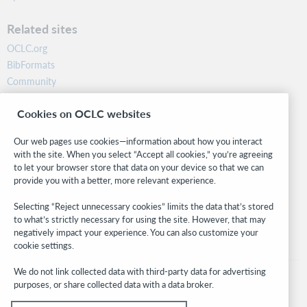
Related sites
OCLC.org
BibFormats
Community
Research
Cookies on OCLC websites
WebJunction
Developer Network
Our web pages use cookies—information about how you interact
with the site. When you select “Accept all cookies,” you’re agreeing
Stay in the know.
to let your browser store that data on your device so that we can
provide you with a better, more relevant experience.
Get the latest product updates, research, events, and much more—
right to your inbox.
Selecting “Reject unnecessary cookies” limits the data that’s stored
to what’s strictly necessary for using the site. However, that may
Subscribe now
negatively impact your experience. You can also customize your
cookie settings.
We do not link collected data with third-party data for advertising
purposes, or share collected data with a data broker.