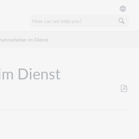
nahmefehler im Dienst
im Dienst
Save
as
PDF