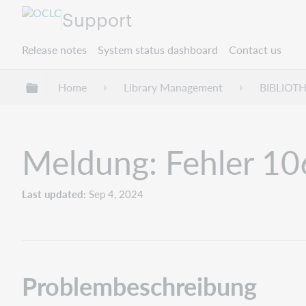
Support
Release notes
System status dashboard
Contact us
Expand/collapse global hierarchy
Home
Library Management
BIBLIOT
Meldung: Fehler 10
Last updated
Sep 4, 2024
Problembeschreibung