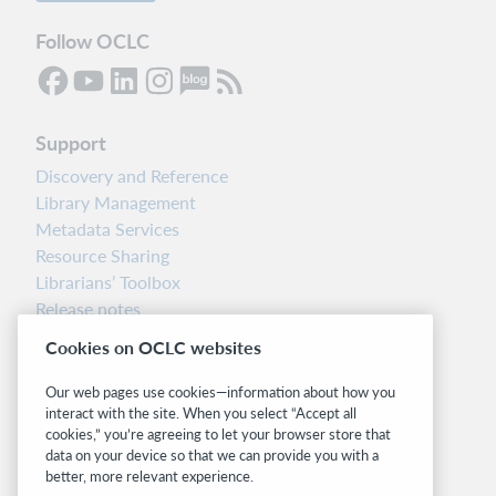
Follow OCLC
Support
Discovery and Reference
Library Management
Metadata Services
Resource Sharing
Librarians’ Toolbox
Release notes
System status dashboard
Cookies on OCLC websites
Related sites
Our web pages use cookies—information about how you
interact with the site. When you select “Accept all
OCLC.org
cookies,” you’re agreeing to let your browser store that
BibFormats
data on your device so that we can provide you with a
Community
better, more relevant experience.