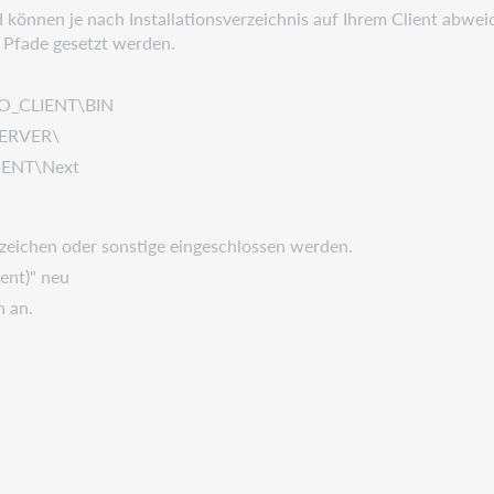
können je nach Installationsverzeichnis auf Ihrem Client abwei
n Pfade gesetzt werden.
IO_CLIENT\BIN
SERVER\
IENT\Next
zeichen oder sonstige eingeschlossen werden.
ent)" neu
h an.