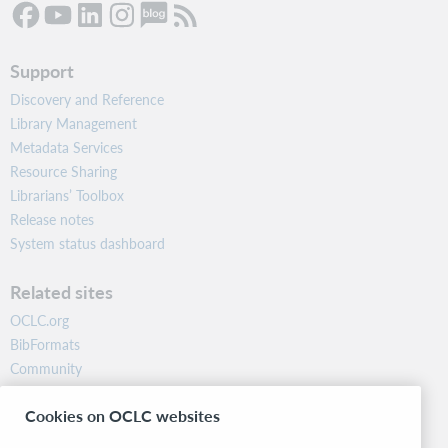
Support
Discovery and Reference
Library Management
Metadata Services
Resource Sharing
Librarians’ Toolbox
Release notes
System status dashboard
Related sites
OCLC.org
BibFormats
Community
Research
Cookies on OCLC websites
WebJunction
Developer Network