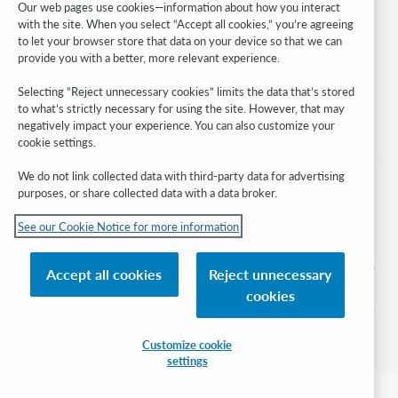
Our web pages use cookies—information about how you interact
with the site. When you select “Accept all cookies,” you’re agreeing
Stay in the know.
to let your browser store that data on your device so that we can
provide you with a better, more relevant experience.
Get the latest product updates, research, events, and much more—
right to your inbox.
Selecting “Reject unnecessary cookies” limits the data that’s stored
to what’s strictly necessary for using the site. However, that may
Subscribe now
negatively impact your experience. You can also customize your
cookie settings.
We do not link collected data with third-party data for advertising
purposes, or share collected data with a data broker.
See our Cookie Notice for more information
© 2026 OCLC
Domestic and international trademarks and/or service marks of OCLC, Inc. and
Accept all cookies
Reject unnecessary
its affiliates
cookies
Cookie notice
Cookie list and settings
Privacy policy
Accessibility statement
ISO 27001 Certificate
Sign in
Customize cookie
settings