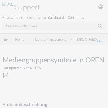
Support
Release notes
System status dashboard
Contact us
Expand/collapse global hierarchy
Home
Library Management
BIBLIOTHECA
Exp
Mediengruppensymbole in OPEN
Last updated
Apr 4, 2025
Save
as
PDF
Problembeschreibung