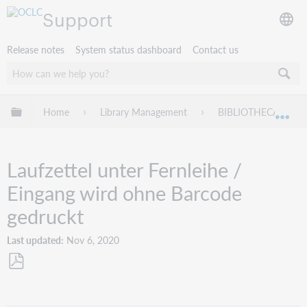
Support
Release notes
System status dashboard
Contact us
Expand/collapse global hierarchy
Home
Library Management
BIBLIOTHECA
Exp
Laufzettel unter Fernleihe /
Eingang wird ohne Barcode
gedruckt
Last updated
Nov 6, 2020
Save
as