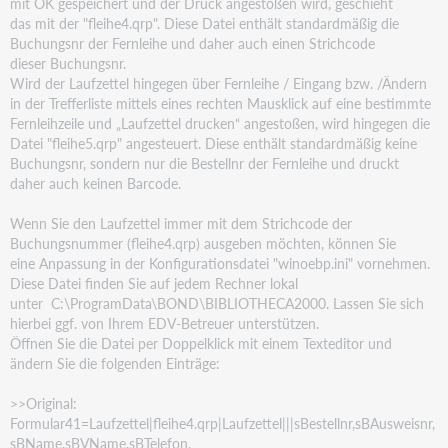
mit OK gespeichert und der Druck angestoßen wird, geschieht
das mit der
"fleihe4.qrp". Diese Datei enthält standardmäßig die
Buchungsnr der Fernleihe und daher auch einen
Strichcode
dieser Buchungsnr.
Wird der Laufzettel hingegen über Fernleihe / Eingang bzw. /Ändern
in der Trefferliste mittels eines
rechten Mausklick auf eine bestimmte
Fernleihzeile und „Laufzettel drucken“ angestoßen, wird hingegen
die
Datei "fleihe5.qrp" angesteuert. Diese enthält standardmäßig keine
Buchungsnr, sondern nur die
Bestellnr der Fernleihe und druckt
daher auch keinen Barcode.
Wenn Sie den Laufzettel immer mit dem Strichcode der
Buchungsnummer (fleihe4.qrp) ausgeben
möchten, können Sie
eine Anpassung in der Konfigurationsdatei "winoebp.ini" vornehmen.
Diese Datei
finden Sie auf jedem Rechner lokal
unter C:\ProgramData\BOND\BIBLIOTHECA2000. Lassen Sie sich
hierbei ggf. von Ihrem EDV-Betreuer unterstützen.
Öffnen Sie die Datei per Doppelklick mit einem Texteditor und
ändern Sie die folgenden Einträge:
>>Original:
Formular41=Laufzettel|fleihe4.qrp|Laufzettel|||sBestellnr,sBAusweisnr,
sBName,sBVName,sBTelefon,