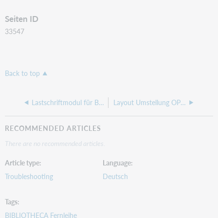
Seiten ID
33547
Back to top
Lastschriftmodul für BIBLIOTHECA bestellen
Layout Umstellung OPEN (Nukeville Morpheus zu UnlimitedColorPack20054)
RECOMMENDED ARTICLES
There are no recommended articles.
Article type
Language
Troubleshooting
Deutsch
Tags
BIBLIOTHECA Fernleihe