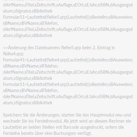
sVerfName,sTitel,sZeitschrift,sAuflage,sEOrt,sEJahr,sISBN,dAusgangsd
atum,sSignatur,sBibliothek
Formular51=Laufzettel|fleihe5.qrp|Laufzettel|||sBestellnr,sBAusweisnr,
sBName,sBVName,sBTelefon,
sVerfName,sTitel,sZeitschrift,sAuflage,sEOrt,sEJahr,sISBN,dAusgangsd
atum,sSignatur,sBibliothek
>>Änderung des Dateinamens fleihe5.qrp beim 2. Eintrag in
fleihe4.qrp:
Formular41=Laufzettel|fleihe4.qrp|Laufzettel|||sBestellnr,sBAusweisnr,
sBName,sBVName,sBTelefon,
sVerfName,sTitel,sZeitschrift,sAuflage,sEOrt,sEJahr,sISBN,dAusgangsd
atum,sSignatur,sBibliothek
Formular51=Laufzettel|fleihe4.qrp|Laufzettel|||sBestellnr,sBAusweisnr,
sBName,sBVName,sBTelefon,
sVerfName,sTitel,sZeitschrift,sAuflage,sEOrt,sEJahr,sISBN,dAusgangsd
atum,sSignatur,sBibliothek
Speichern Sie die Änderungen, starten Sie das Hauptmodul neu und
wechseln Sie ins Fernleihmodul. Ab
jetzt wird an diesem Rechner ein
Laufzettel an beiden Stellen mit Barcode ausgedruckt, sofern die
Fernleihe bereits über eine Buchungsnr verfügt.