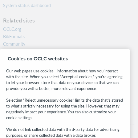
System status dashboard
Related sites
OCLC.org
BibFormats
Community
Research
Cookies on OCLC websites
WebJunction
Developer Network
Our web pages use cookies—information about how you interact
with the site. When you select “Accept all cookies,” you’re agreeing
Stay in the know.
to let your browser store that data on your device so that we can
provide you with a better, more relevant experience.
Get the latest product updates, research, events, and much more—
right to your inbox.
Selecting “Reject unnecessary cookies” limits the data that’s stored
to what’s strictly necessary for using the site. However, that may
Subscribe now
negatively impact your experience. You can also customize your
cookie settings.
We do not link collected data with third-party data for advertising
purposes, or share collected data with a data broker.