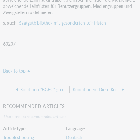
abweichende Leihfristen für
Benutzergruppen
,
Mediengruppen
und
Zweigstellen
zu definieren.
s. auch:
Saatgutbibliothek mit gesonderten Leihfristen
60207
Back to top
Kondition "BGEG" greift nicht
Konditionen: Diese Kombination ... wird bereits durch die Standardkonditionen abgedeckt!
RECOMMENDED ARTICLES
There are no recommended articles.
Article type
Language
Troubleshooting
Deutsch