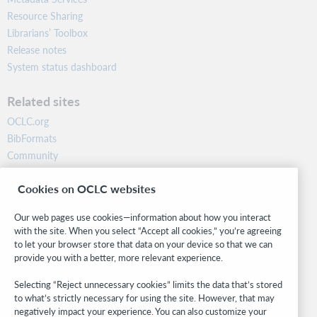
Resource Sharing
Librarians’ Toolbox
Release notes
System status dashboard
Related sites
OCLC.org
BibFormats
Community
Research
Cookies on OCLC websites
WebJunction
Developer Network
Our web pages use cookies—information about how you interact
with the site. When you select “Accept all cookies,” you’re agreeing
Stay in the know.
to let your browser store that data on your device so that we can
provide you with a better, more relevant experience.
Get the latest product updates, research, events, and much more—
right to your inbox.
Selecting “Reject unnecessary cookies” limits the data that’s stored
to what’s strictly necessary for using the site. However, that may
Subscribe now
negatively impact your experience. You can also customize your