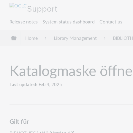
Support
Release notes
System status dashboard
Contact us
Expand/collapse global hierarchy
Home
Library Management
BIBLIOT
Katalogmaske öffnet
Last updated
Feb 4, 2025
Gilt für
BIBLIOTHECA V12 (Version 12)