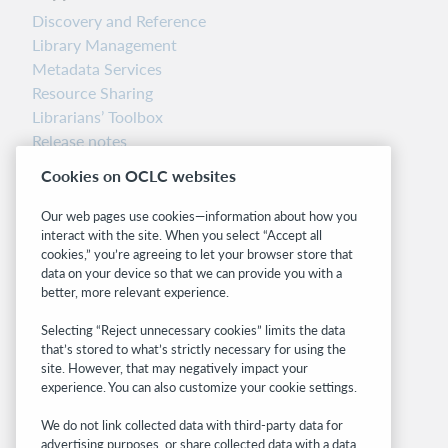
Discovery and Reference
Library Management
Metadata Services
Resource Sharing
Librarians’ Toolbox
Release notes
System status dashboard
Cookies on OCLC websites
Related sites
Our web pages use cookies—information about how you
interact with the site. When you select “Accept all
OCLC.org
cookies,” you’re agreeing to let your browser store that
BibFormats
data on your device so that we can provide you with a
Community
better, more relevant experience.
Research
Selecting “Reject unnecessary cookies” limits the data
WebJunction
that’s stored to what’s strictly necessary for using the
Developer Network
site. However, that may negatively impact your
experience. You can also customize your cookie settings.
Stay in the know.
We do not link collected data with third-party data for
Get the latest product updates, research,
advertising purposes, or share collected data with a data