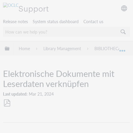
Support
Release notes
System status dashboard
Contact us
Expand/collapse global hierarchy
Home
Library Management
BIBLIOTHECA
Exp
Elektronische Dokumente mit
Leserdaten verknüpfen
Last updated
Mar 21, 2024
Save
as
PDF