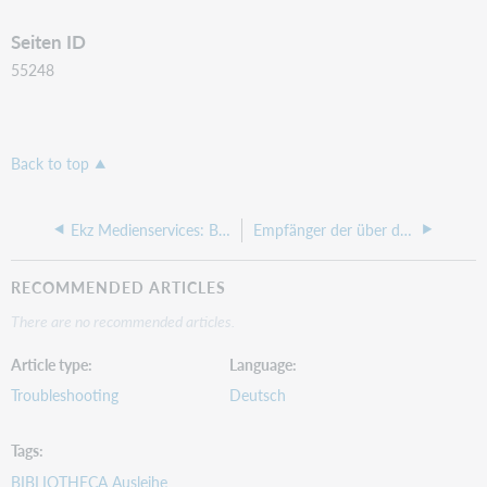
Seiten ID
55248
Back to top
Ekz Medienservices: Bestellung ausgeführt, aber Daten nicht in BIBLIOTHECAnext eingepflegt
Empfänger der über das InterlibraryLoan-Modul getätigten Fernleihanfragen
RECOMMENDED ARTICLES
There are no recommended articles.
Article type
Language
Troubleshooting
Deutsch
Tags
BIBLIOTHECA Ausleihe