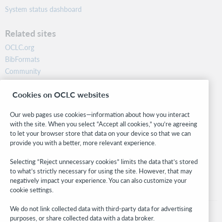
System status dashboard
Related sites
OCLC.org
BibFormats
Community
Research
Cookies on OCLC websites
WebJunction
Developer Network
Our web pages use cookies—information about how you interact
with the site. When you select “Accept all cookies,” you’re agreeing
Stay in the know.
to let your browser store that data on your device so that we can
provide you with a better, more relevant experience.
Get the latest product updates, research, events, and much more—
right to your inbox.
Selecting “Reject unnecessary cookies” limits the data that’s stored
to what’s strictly necessary for using the site. However, that may
Subscribe now
negatively impact your experience. You can also customize your
cookie settings.
We do not link collected data with third-party data for advertising
purposes, or share collected data with a data broker.