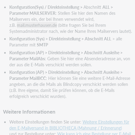
Konfiguration(Sys) / Direkteinstellung >
Abschnitt
ALL >
Parameter MAILSERVER
: Stellen Sie hier den Namen des
Mailservers ein, der bei Ihnen verwendet wird,
z.B.
mail.musterhausen.de
(bitte fragen Sie bei Ihrem
Systemadministrator nach, wie der Name Ihres Mailservers lautet).
Konfiguration (Sys) > Direkteinstellung > Abschnitt ALL
> alle
Parameter mit
SMTP
Konfiguration (AP) > Direkteinstellung > Abschnitt Ausleihe >
Parameter MailAbs
: Geben Sie hier eine Absenderadresse an, von
der aus die E-Mails verschickt werden sollen.
Konfiguration (AP) > Direkteinstellung > Abschnitt Ausleihe >
Parameter MailBCC
: Hier können Sie eine weitere E-Mail-Adresse
angeben, an die die Mails als Blindcopy verschickt werden sollen
(z.B. Ihre eigene, damit Sie prüfen können, ob die E-Mails
erfolgreich verschickt wurden).
Weitere Informationen
Weitere Einstellungen finden Sie unter:
Weitere Einstellungen für
den E-Mailversand in BIBLIOTHECA (Mahnung / Erinnerung)
und zur Bestellung unter:
Wie kann ich eine Bestellung per E-Mail