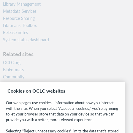
Library Management
Metadata Services
Resource Sharing
Librarians’ Toolbox
Release notes
System status dashboard
Related sites
OCLC.org
BibFormats
Community
Research
Cookies on OCLC websites
WebJunction
Developer Network
Our web pages use cookies—information about how you interact
with the site. When you select “Accept all cookies,” you’re agreeing
Stay in the know.
to let your browser store that data on your device so that we can
provide you with a better, more relevant experience.
Get the latest product updates, research, events, and much more—
right to your inbox.
Selecting “Reject unnecessary cookies” limits the data that’s stored