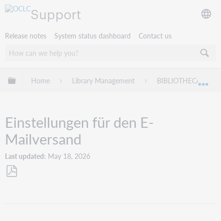
Support
Release notes
System status dashboard
Contact us
Expand/collapse global hierarchy
Home
Library Management
BIBLIOTHECA
Exp
Einstellungen für den E-
Mailversand
Last updated
May 18, 2026
Save
as
PDF