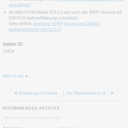
verschicken?
Ab BIBLIOTHECAnext V12.1.2 wird auch der AMTP-Versand mit
OAUTH2-Authentifizierung unterstützt.
Siehe Artikel:
Anleitung: SMTP-Versand mit OAuth2
Authentifizierung (ab V12.1.2)
Seiten ID
53924
Back to top
Einstellung und Verwendung des Numerus Currens
Ekz Medienservices: Bestellung ausgeführt, aber Daten nicht in BIBLIOTHECAnext eingepflegt
RECOMMENDED ARTICLES
There are no recommended articles.