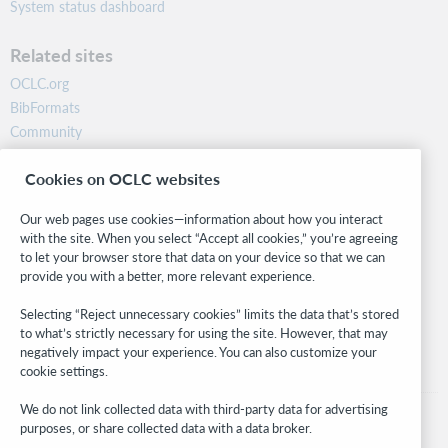
System status dashboard
Related sites
OCLC.org
BibFormats
Community
Research
Cookies on OCLC websites
WebJunction
Developer Network
Our web pages use cookies—information about how you interact
with the site. When you select “Accept all cookies,” you’re agreeing
Stay in the know.
to let your browser store that data on your device so that we can
provide you with a better, more relevant experience.
Get the latest product updates, research, events, and much more—
right to your inbox.
Selecting “Reject unnecessary cookies” limits the data that’s stored
to what’s strictly necessary for using the site. However, that may
Subscribe now
negatively impact your experience. You can also customize your
cookie settings.
We do not link collected data with third-party data for advertising
purposes, or share collected data with a data broker.