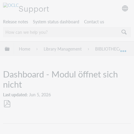
Support
Release notes
System status dashboard
Contact us
Expand/collapse global hierarchy
Home
Library Management
BIBLIOTHECA
Exp
Dashboard - Modul öffnet sich
nicht
Last updated
Jun 5, 2026
Save
as
PDF