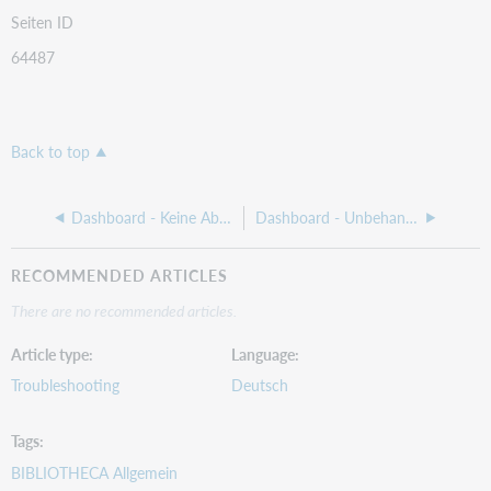
Seiten ID
64487
Back to top
Dashboard - Keine Abmeldung möglich
Dashboard - Unbehandelte Ausnahme
RECOMMENDED ARTICLES
There are no recommended articles.
Article type
Language
Troubleshooting
Deutsch
Tags
BIBLIOTHECA Allgemein