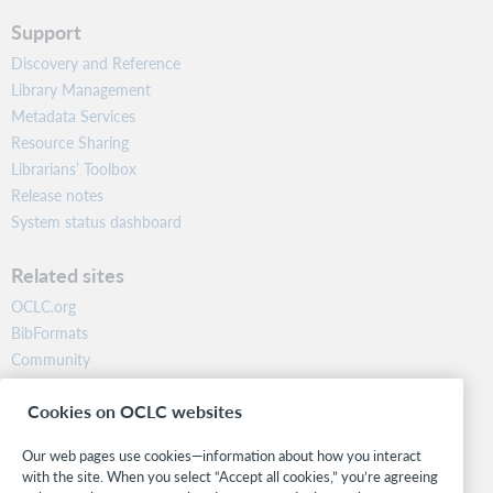
Support
Discovery and Reference
Library Management
Metadata Services
Resource Sharing
Librarians’ Toolbox
Release notes
System status dashboard
Related sites
OCLC.org
BibFormats
Community
Research
Cookies on OCLC websites
WebJunction
Developer Network
Our web pages use cookies—information about how you interact
with the site. When you select “Accept all cookies,” you’re agreeing
Stay in the know.