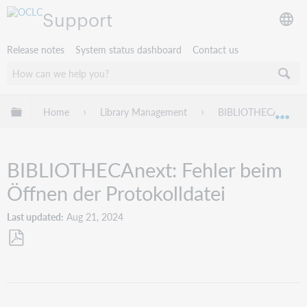
Support
Release notes
System status dashboard
Contact us
Expand/collapse global hierarchy
Home
Library Management
BIBLIOTHECA
Exp
BIBLIOTHECAnext: Fehler beim
Öffnen der Protokolldatei
Last updated
Aug 21, 2024
Save
as
PDF