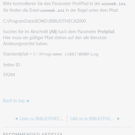
Bitte kontrollieren Sie den Parameter ProtPfad in der
.
winoeb.ini
Sie finden die Datei
in der Regel unter dem Pfad:
winoeb.ini
C:\ProgramData\BOND\BIBLIOTHECA2000
Suchen Sie im Abschnitt
[All]
nach dem Parameter
Protpfad
.
Hier muss ein gültiger Pfad stehen auf den alle Benutzer
Änderungsrechte haben.
Standardpfad =
C:\Programme (x86)\BOND\Log
Seiten ID
59284
Back to top
Links zu BIBLIOTHECA Video-Tutorials
Gibt es in BIBLIOTHECAnext die Möglichkeit eine Bankomatkasse bzw. einen Kassenautomaten per Schnittstellen anzubinden?
RECOMMENDED ARTICLES