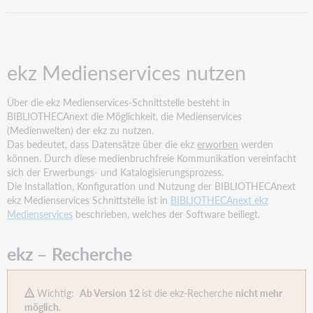
Medienservices
nutzen
ekz
–
ekz Medienservices nutzen
Recherche
Aktivieren
der
Über die ekz Medienservices-Schnittstelle besteht in
ekz
BIBLIOTHECAnext die Möglichkeit, die Medienservices
Recherche
(Medienwelten) der ekz zu nutzen.
(nur
Das bedeutet, dass Datensätze über die ekz
erworben
werden
möglich
können. Durch diese medienbruchfreie Kommunikation vereinfacht
mit
sich der Erwerbungs- und Katalogisierungsprozess.
Versionen
Die Installation, Konfiguration und Nutzung der BIBLIOTHECAnext
<V12)
ekz Medienservices Schnittstelle ist in
BIBLIOTHECAnext ekz
Medienservices
beschrieben, welches der Software beiliegt.
Katalog
Erwerbung
ekz – Recherche
Wichtig:
Ab Version 12
ist die ekz-Recherche
nicht mehr
möglich
.