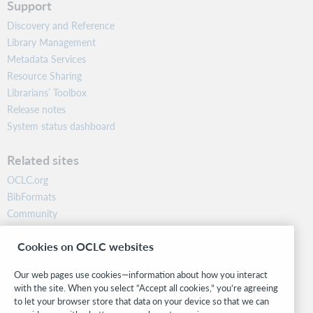
Support
Discovery and Reference
Library Management
Metadata Services
Resource Sharing
Librarians’ Toolbox
Release notes
System status dashboard
Related sites
OCLC.org
BibFormats
Community
Research
Cookies on OCLC websites
WebJunction
Developer Network
Our web pages use cookies—information about how you interact
with the site. When you select “Accept all cookies,” you’re agreeing
Stay in the know.
to let your browser store that data on your device so that we can