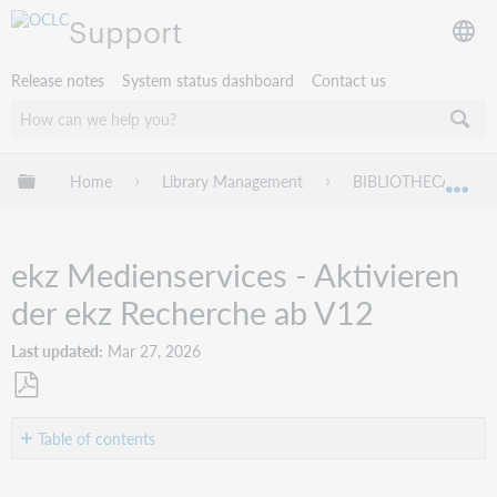
Support
Release notes
System status dashboard
Contact us
Expand/collapse global hierarchy
Home
Library Management
BIBLIOTHECA
Exp
ekz Medienservices - Aktivieren
der ekz Recherche ab V12
Last updated
Mar 27, 2026
Save
as
Table of contents
PDF
ekz