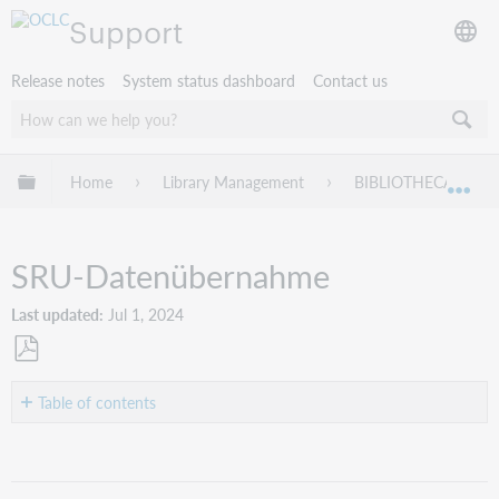
Support
Release notes
System status dashboard
Contact us
Expand/collapse global hierarchy
Home
Library Management
BIBLIOTHECA
Exp
SRU-Datenübernahme
Last updated
Jul 1, 2024
Save
as
Table of contents
PDF
SRU-
Datenübernahme
-