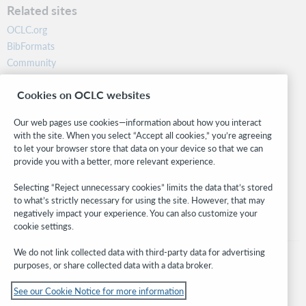
Related sites
OCLC.org
BibFormats
Community
Research
Cookies on OCLC websites
WebJunction
Developer Network
Our web pages use cookies—information about how you interact
with the site. When you select “Accept all cookies,” you’re agreeing
Stay in the know.
to let your browser store that data on your device so that we can
provide you with a better, more relevant experience.
Get the latest product updates, research, events, and much more—
right to your inbox.
Selecting “Reject unnecessary cookies” limits the data that’s stored
to what’s strictly necessary for using the site. However, that may
Subscribe now
negatively impact your experience. You can also customize your
cookie settings.
We do not link collected data with third-party data for advertising
purposes, or share collected data with a data broker.
See our Cookie Notice for more information
© 2026 OCLC