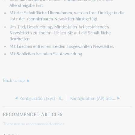
Altersfreigabe fest.
Mit der Schaltfläche
Übernehmen
, werden Ihre Einträge in die
Liste der abonnierbaren Newsletter hinzugefügt.
Um Titel, Beschreibung, Mindestalter bei bestehenden
Newslettern zu ändern, klicken Sie auf die Schaltfläche
Bearbeiten
.
Mit
Löschen
entfernen sie den ausgewählten Newsletter.
Mit
Schließen
beenden Sie Anwendung.
Back to top
Konfiguration (Sys) - Systembezogene Einstellungen (V12.0)
Konfiguration (AP)-arbeitsplatzbezogene Einstellungen-Teil 2 - Direkteinstellungen (V12.0)
RECOMMENDED ARTICLES
There are no recommended articles.