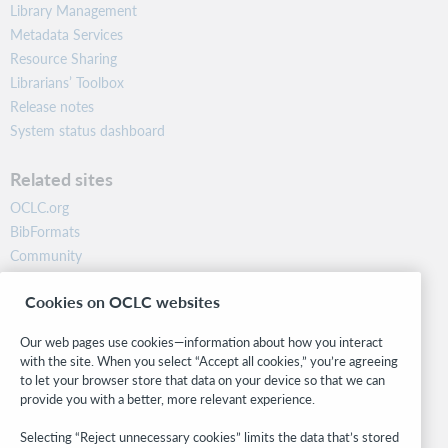
Library Management
Metadata Services
Resource Sharing
Librarians’ Toolbox
Release notes
System status dashboard
Related sites
OCLC.org
BibFormats
Community
Research
Cookies on OCLC websites
WebJunction
Developer Network
Our web pages use cookies—information about how you interact
with the site. When you select “Accept all cookies,” you’re agreeing
Stay in the know.
to let your browser store that data on your device so that we can
provide you with a better, more relevant experience.
Get the latest product updates, research, events, and much more—
right to your inbox.
Selecting “Reject unnecessary cookies” limits the data that’s stored