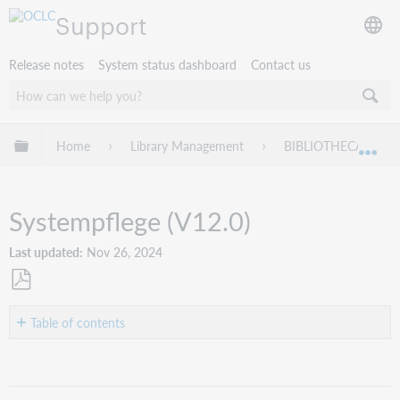
Support
Release notes
System status dashboard
Contact us
Expand/collapse global hierarchy
Home
Library Management
BIBLIOTHECA
Exp
Systempflege (V12.0)
Last updated
Nov 26, 2024
Save
as
Table of contents
PDF
Systempflege
Newsletter